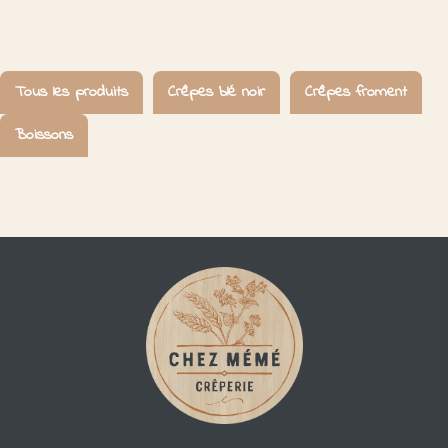
Tous les produits
Crêpes blé noir
Crêpes froment
Boissons