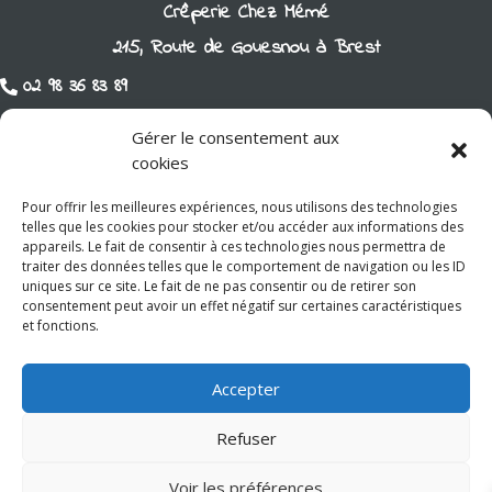
Crêperie Chez Mémé
215, Route de Gouesnou à Brest
02 98 36 83 89

Gérer le consentement aux
cookies
Réserver une table
Pour offrir les meilleures expériences, nous utilisons des technologies
telles que les cookies pour stocker et/ou accéder aux informations des
Lundi
11h30-17h30
appareils. Le fait de consentir à ces technologies nous permettra de
Mardi
11h30-17h30
traiter des données telles que le comportement de navigation ou les ID
Mercredi
11h30-17h30
uniques sur ce site. Le fait de ne pas consentir ou de retirer son
consentement peut avoir un effet négatif sur certaines caractéristiques
Jeudi
11h30-17h30
et fonctions.
Vendredi
11h30-17h30
Samedi
11h30-17h30
Dimanche
Fermé
Accepter
Refuser
Copyright ©Crêperie Chez Mémé 2026 | Tous Droits Reservés
Voir les préférences
Site réalisé par